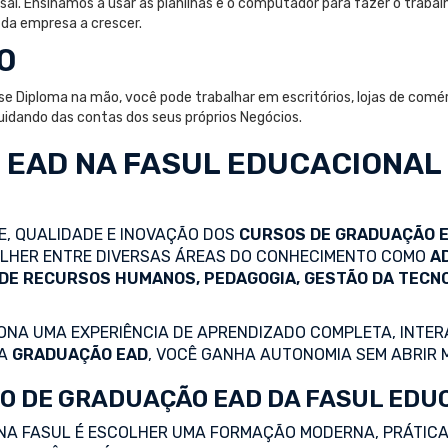
sai. Ensinamos a usar as planilhas e o computador para fazer o trabal
 da empresa a crescer.
O
Diploma na mão, você pode trabalhar em escritórios, lojas de comérci
idando das contas dos seus próprios Negócios.
 EAD
NA FASUL EDUCACIONAL
DE, QUALIDADE E INOVAÇÃO DOS
CURSOS DE GRADUAÇÃO 
COLHER ENTRE DIVERSAS ÁREAS DO CONHECIMENTO COMO
A
 DE RECURSOS HUMANOS, PEDAGOGIA, GESTÃO DA TECN
NA UMA EXPERIÊNCIA DE APRENDIZADO COMPLETA, INTERA
 A
GRADUAÇÃO EAD
, VOCÊ GANHA AUTONOMIA SEM ABRIR 
O DE GRADUAÇÃO EAD DA FASUL EDU
NA FASUL É ESCOLHER UMA FORMAÇÃO MODERNA, PRÁTICA