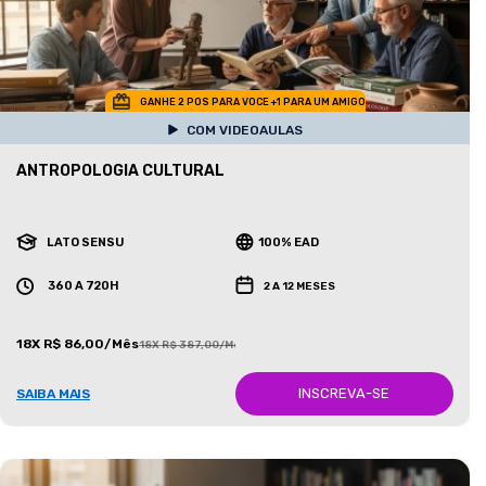
GANHE 2 POS PARA VOCE +1 PARA UM AMIGO
COM VIDEOAULAS
ANTROPOLOGIA CULTURAL
LATO SENSU
100% EAD
360 A 720H
2 A 12 MESES
18X R$ 86,00/Mês
18X R$ 387,00/Mês
INSCREVA-SE
SAIBA MAIS