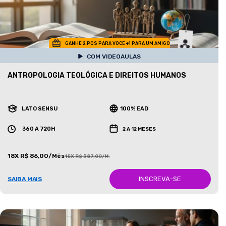
GANHE 2 POS PARA VOCE +1 PARA UM AMIGO
COM VIDEOAULAS
ANTROPOLOGIA TEOLÓGICA E DIREITOS HUMANOS
LATO SENSU
100% EAD
360 A 720H
2 A 12 MESES
18X R$ 86,00/Mês
18X R$ 387,00/Mês
INSCREVA-SE
SAIBA MAIS