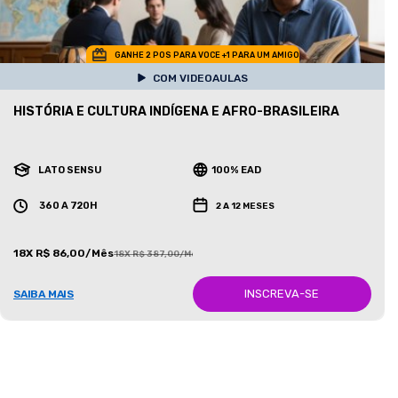
GANHE 2 POS PARA VOCE +1 PARA UM AMIGO
COM VIDEOAULAS
HISTÓRIA E CULTURA INDÍGENA E AFRO-BRASILEIRA
LATO SENSU
100% EAD
360 A 720H
2 A 12 MESES
18X R$ 86,00/Mês
18X R$ 387,00/Mês
INSCREVA-SE
SAIBA MAIS