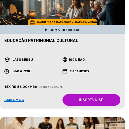
GANHE 2 POS PARA VOCE +1 PARA UM AMIGO
COM VIDEOAULAS
EDUCAÇÃO PATRIMONIAL CULTURAL
LATO SENSU
100% EAD
360 A 720H
2 A 12 MESES
18X R$ 86,00/Mês
18X R$ 387,00/Mês
INSCREVA-SE
SAIBA MAIS