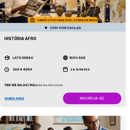
GANHE 2 POS PARA VOCE +1 PARA UM AMIGO
COM VIDEOAULAS
HISTÓRIA AFRO
LATO SENSU
100% EAD
360 A 420H
2 A 12 MESES
18X R$ 86,00/Mês
18X R$ 387,00/Mês
INSCREVA-SE
SAIBA MAIS