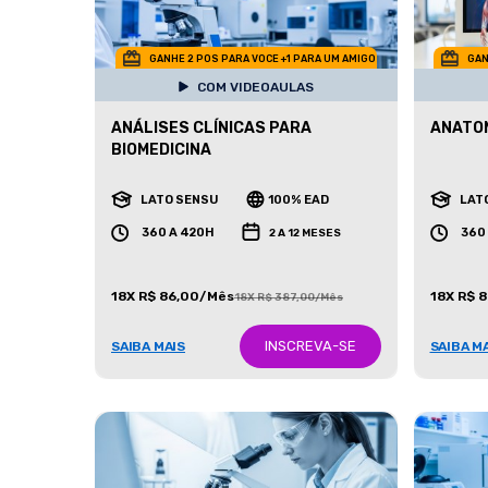
GANHE 2 POS PARA VOCE +1 PARA UM AMIGO
GAN
COM VIDEOAULAS
ANÁLISES CLÍNICAS PARA
ANATO
BIOMEDICINA
LATO SENSU
100% EAD
LAT
360 A 420H
360
2 A 12 MESES
18X R$ 86,00/Mês
18X R$ 
18X R$ 387,00/Mês
INSCREVA-SE
SAIBA MAIS
SAIBA M