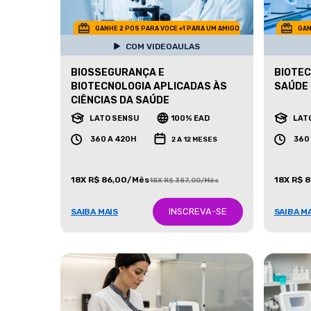
GANHE 2 POS PARA VOCE +1 PARA UM AMIGO
GAN
COM VIDEOAULAS
BIOSSEGURANÇA E
BIOTEC
BIOTECNOLOGIA APLICADAS ÀS
SAÚDE
CIÊNCIAS DA SAÚDE
LATO SENSU
100% EAD
LAT
360 A 420H
360
2 A 12 MESES
18X R$ 86,00/Mês
18X R$ 
18X R$ 387,00/Mês
INSCREVA-SE
SAIBA MAIS
SAIBA M