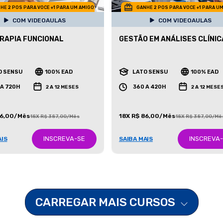
HE 2 POS PARA VOCE +1 PARA UM AMIGO
GANHE 2 POS PARA VOCE +1 PARA U
COM VIDEOAULAS
COM VIDEOAULAS
RAPIA FUNCIONAL
GESTÃO EM ANÁLISES CLÍNI
O SENSU
100% EAD
LATO SENSU
100% EAD
 A 720H
360 A 420H
2 A 12 MESES
2 A 12 MESE
86,00/Mês
18X R$ 86,00/Mês
18X R$ 387,00/Mês
18X R$ 387,00/Mê
INSCREVA-SE
INSCREVA
AIS
SAIBA MAIS
CARREGAR MAIS CURSOS