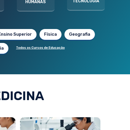
TECNOLOGIA
HUMANAS
Ensino Superior
Física
Geografia
ia
Todos os Cursos de Educação
DICINA