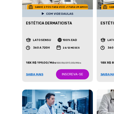
GANHE 2 POS PARA VOCE +1 PARA UM AMIGO
GAN
COM VIDEOAULAS
ESTÉTICA DERMATICISTA
ESTÉTI
LATO SENSU
100% EAD
LAT
360 A 720H
360
2 A 12 MESES
18X R$ 199,00/Mês
18X R$ 
18X R$ 597,00/Mês
INSCREVA-SE
SAIBA MAIS
SAIBA M