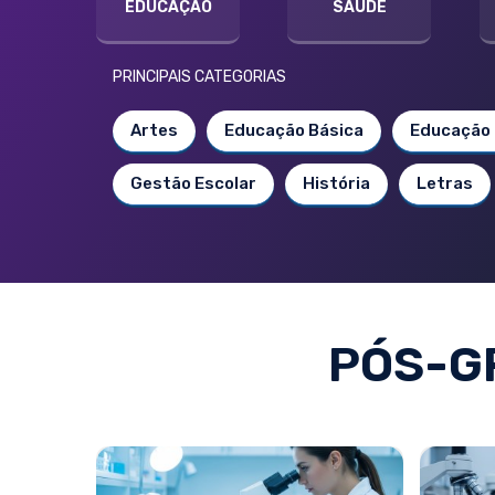
EDUCAÇÃO
SAÚDE
PRINCIPAIS CATEGORIAS
Artes
Educação Básica
Educação 
Gestão Escolar
História
Letras
PÓS-G