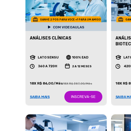
GANHE 2 POS PARA VOCE +1 PARA UM AMIGO
GAN
COM VIDEOAULAS
ANÁLISES CLÍNICAS
ANÁLIS
BIOTE
LATO SENSU
100% EAD
LAT
360 A 720H
420
2 A 12 MESES
18X R$ 86,00/Mês
18X R$ 
18X R$ 387,00/Mês
INSCREVA-SE
SAIBA MAIS
SAIBA M