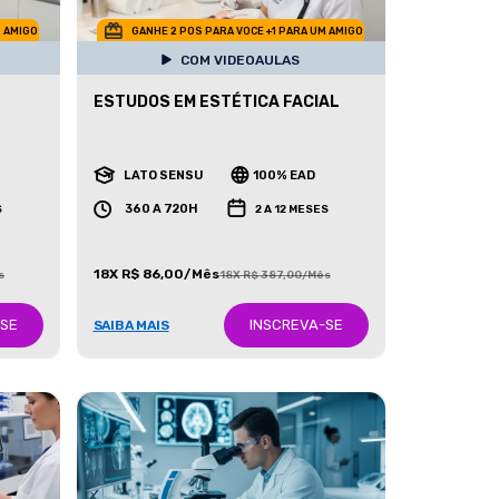
M AMIGO
GANHE 2 POS PARA VOCE +1 PARA UM AMIGO
COM VIDEOAULAS
ESTUDOS EM ESTÉTICA FACIAL
LATO SENSU
100% EAD
360 A 720H
S
2 A 12 MESES
18X R$ 86,00/Mês
s
18X R$ 387,00/Mês
-SE
INSCREVA-SE
SAIBA MAIS