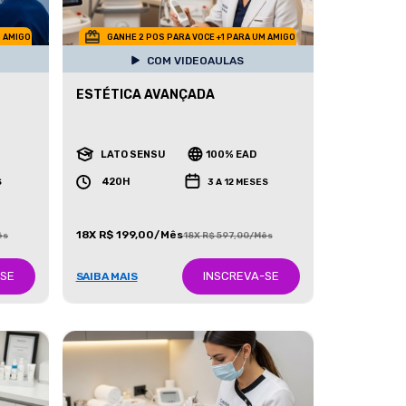
M AMIGO
GANHE 2 POS PARA VOCE +1 PARA UM AMIGO
COM VIDEOAULAS
ESTÉTICA AVANÇADA
LATO SENSU
100% EAD
420H
S
3 A 12 MESES
18X R$ 199,00/Mês
ês
18X R$ 597,00/Mês
-SE
INSCREVA-SE
SAIBA MAIS