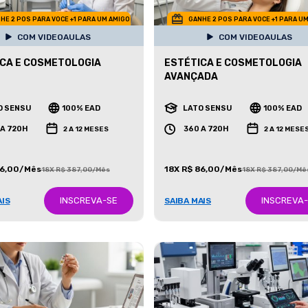
HE 2 POS PARA VOCE +1 PARA UM AMIGO
GANHE 2 POS PARA VOCE +1 PARA U
COM VIDEOAULAS
COM VIDEOAULAS
CA E COSMETOLOGIA
ESTÉTICA E COSMETOLOGIA
AVANÇADA
O SENSU
100% EAD
LATO SENSU
100% EAD
 A 720H
360 A 720H
2 A 12 MESES
2 A 12 MESE
86,00/Mês
18X R$ 86,00/Mês
18X R$ 387,00/Mês
18X R$ 387,00/Mê
INSCREVA-SE
INSCREVA
AIS
SAIBA MAIS