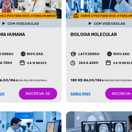
HE 2 POS PARA VOCE +1 PARA UM AMIGO
GANHE 2 POS PARA VOCE +1 PARA U
COM VIDEOAULAS
COM VIDEOAULAS
MIA HUMANA
BIOLOGIA MOLECULAR
O SENSU
100% EAD
LATO SENSU
100% EAD
 A 720H
360 A 420H
2 A 12 MESES
2 A 12 MESE
86,00/Mês
18X R$ 86,00/Mês
18X R$ 387,00/Mês
18X R$ 387,00/Mê
INSCREVA-SE
INSCREVA
AIS
SAIBA MAIS