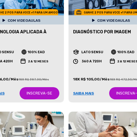
HE 2 POS PARA VOCE +1 PARA UM AMIGO
GANHE 2 POS PARA VOCE +1 PARA U
COM VIDEOAULAS
COM VIDEOAULAS
NOLOGIA APLICADA À
DIAGNÓSTICO POR IMAGEM
O SENSU
100% EAD
LATO SENSU
100% EAD
 A 420H
360 A 720H
2 A 12 MESES
2 A 12 MESE
86,00/Mês
18X R$ 105,00/Mês
18X R$ 387,00/Mês
18X R$ 472,50/M
INSCREVA-SE
INSCREVA
AIS
SAIBA MAIS