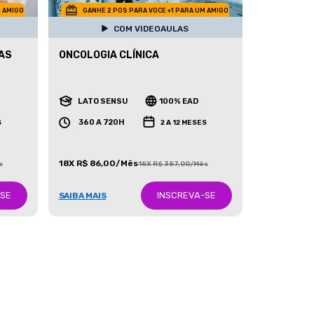
M AMIGO
GANHE 2 POS PARA VOCE +1 PARA UM AMIGO
COM VIDEOAULAS
CAS
ONCOLOGIA CLÍNICA
LATO SENSU
100% EAD
360 A 720H
S
2 A 12 MESES
18X R$ 86,00/Mês
s
18X R$ 387,00/Mês
-SE
INSCREVA-SE
SAIBA MAIS