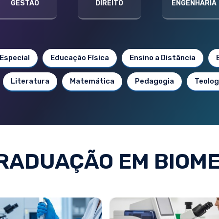
GESTÃO
DIREITO
ENGENHARIA
Especial
Educação Física
Ensino a Distância
Literatura
Matemática
Pedagogia
Teolog
RADUAÇÃO EM BIOME