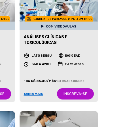
M AMIGO
GANHE 2 POS PARA VOCE +1 PARA UM AMIGO
COM VIDEOAULAS
ANÁLISES CLÍNICAS E
TOXICOLÓGICAS
LATO SENSU
100% EAD
360 A 420H
S
2 A 12 MESES
18X R$ 86,00/Mês
s
18X R$ 387,00/Mês
-SE
INSCREVA-SE
SAIBA MAIS