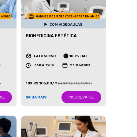
M AMIGO
GANHE 2 POS PARA VOCE +1 PARA UM AMIGO
COM VIDEOAULAS
BIOMEDICINA ESTÉTICA
LATO SENSU
100% EAD
360 A 720H
S
2 A 12 MESES
18X R$ 105,00/Mês
s
18X R$ 472,50/Mês
-SE
INSCREVA-SE
SAIBA MAIS