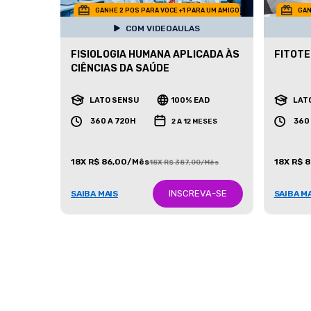
GANHE 2 POS PARA VOCE +1 PARA UM AMIGO
GAN
COM VIDEOAULAS
FISIOLOGIA HUMANA APLICADA ÀS
FITOTE
CIÊNCIAS DA SAÚDE
LATO SENSU
100% EAD
LAT
360 A 720H
360
2 A 12 MESES
18X R$ 86,00/Mês
18X R$ 
18X R$ 387,00/Mês
INSCREVA-SE
SAIBA MAIS
SAIBA M