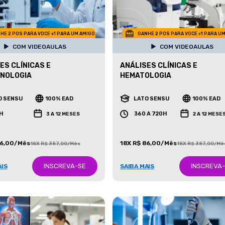
HE 2 POS PARA VOCE +1 PARA UM AMIGO
GANHE 2 POS PARA VOCE +1 PARA U
COM VIDEOAULAS
COM VIDEOAULAS
ES CLÍNICAS E
ANÁLISES CLÍNICAS E
CNOLOGIA
HEMATOLOGIA
O SENSU
100% EAD
LATO SENSU
100% EAD
H
360 A 720H
3 A 12 MESES
2 A 12 MESE
86,00/Mês
18X R$ 86,00/Mês
18X R$ 387,00/Mês
18X R$ 387,00/Mê
INSCREVA-SE
INSCREVA
AIS
SAIBA MAIS