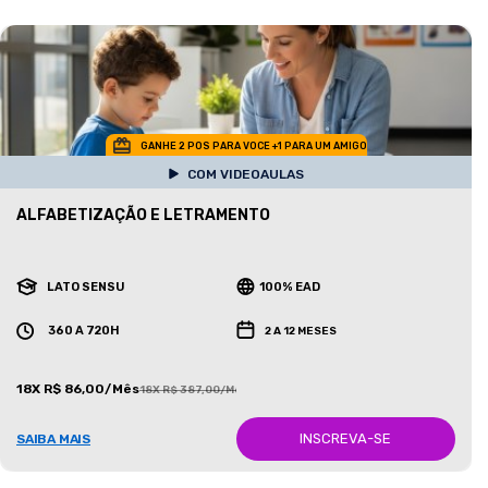
GANHE 2 POS PARA VOCE +1 PARA UM AMIGO
COM VIDEOAULAS
ALFABETIZAÇÃO E LETRAMENTO
LATO SENSU
100% EAD
360 A 720H
2 A 12 MESES
18X R$ 86,00/Mês
18X R$ 387,00/Mês
INSCREVA-SE
SAIBA MAIS