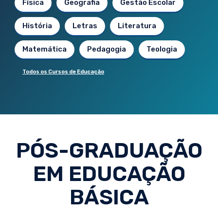
Física
Geografia
Gestão Escolar
História
Letras
Literatura
Matemática
Pedagogia
Teologia
Todos os Cursos de Educação
PÓS-GRADUAÇÃO
EM EDUCAÇÃO
BÁSICA