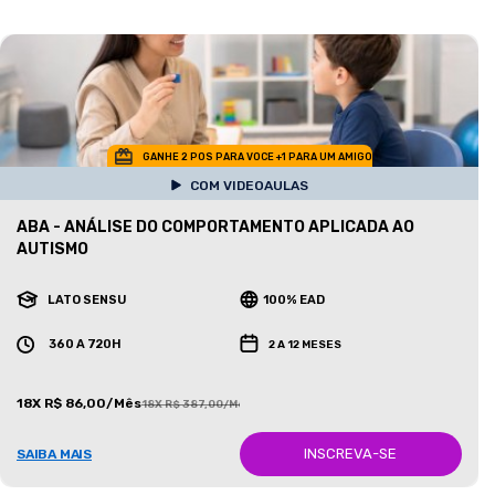
GANHE 2 POS PARA VOCE +1 PARA UM AMIGO
COM VIDEOAULAS
ABA - ANÁLISE DO COMPORTAMENTO APLICADA AO
AUTISMO
LATO SENSU
100% EAD
360 A 720H
2 A 12 MESES
18X R$ 86,00/Mês
18X R$ 387,00/Mês
INSCREVA-SE
SAIBA MAIS