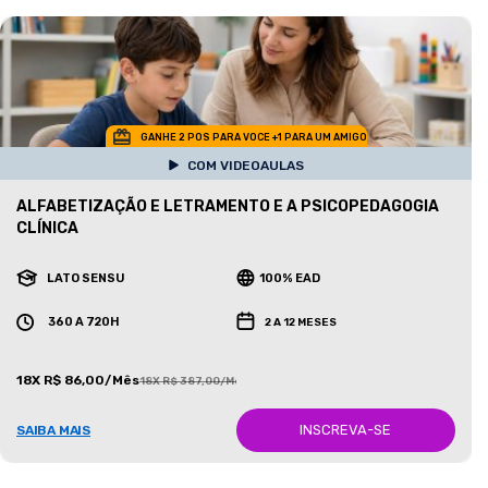
GANHE 2 POS PARA VOCE +1 PARA UM AMIGO
COM VIDEOAULAS
ALFABETIZAÇÃO E LETRAMENTO E A PSICOPEDAGOGIA
CLÍNICA
LATO SENSU
100% EAD
360 A 720H
2 A 12 MESES
18X R$ 86,00/Mês
18X R$ 387,00/Mês
INSCREVA-SE
SAIBA MAIS