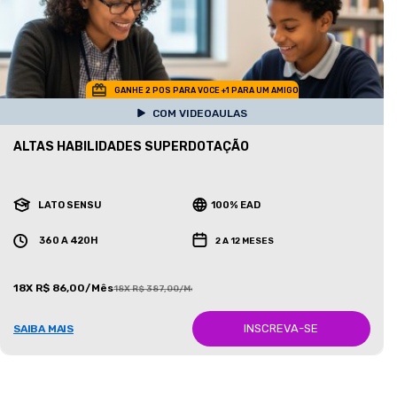
GANHE 2 POS PARA VOCE +1 PARA UM AMIGO
COM VIDEOAULAS
ALTAS HABILIDADES SUPERDOTAÇÃO
LATO SENSU
100% EAD
360 A 420H
2 A 12 MESES
18X R$ 86,00/Mês
18X R$ 387,00/Mês
INSCREVA-SE
SAIBA MAIS