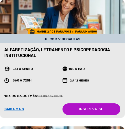
GANHE 2 POS PARA VOCE +1 PARA UM AMIGO
COM VIDEOAULAS
ALFABETIZAÇÃO, LETRAMENTO E PSICOPEDAGOGIA
INSTITUCIONAL
LATO SENSU
100% EAD
360 A 720H
2 A 12 MESES
18X R$ 86,00/Mês
18X R$ 387,00/Mês
INSCREVA-SE
SAIBA MAIS