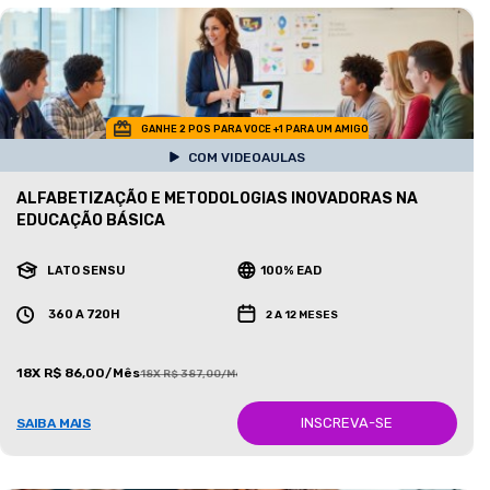
GANHE 2 POS PARA VOCE +1 PARA UM AMIGO
COM VIDEOAULAS
ALFABETIZAÇÃO E METODOLOGIAS INOVADORAS NA
EDUCAÇÃO BÁSICA
LATO SENSU
100% EAD
360 A 720H
2 A 12 MESES
18X R$ 86,00/Mês
18X R$ 387,00/Mês
INSCREVA-SE
SAIBA MAIS