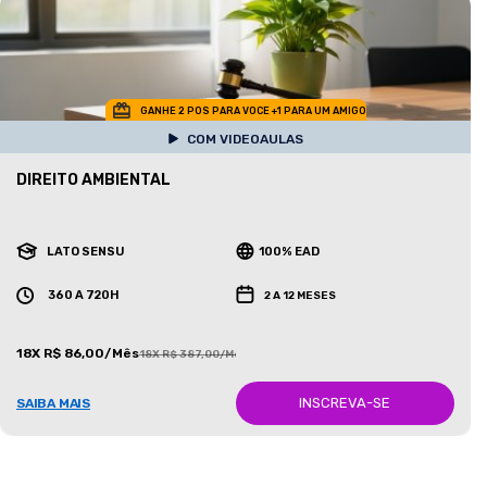
GANHE 2 POS PARA VOCE +1 PARA UM AMIGO
COM VIDEOAULAS
DIREITO AMBIENTAL
LATO SENSU
100% EAD
360 A 720H
2 A 12 MESES
18X R$ 86,00/Mês
18X R$ 387,00/Mês
INSCREVA-SE
SAIBA MAIS