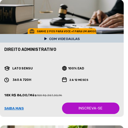
GANHE 2 POS PARA VOCE +1 PARA UM AMIGO
COM VIDEOAULAS
DIREITO ADMINISTRATIVO
LATO SENSU
100% EAD
360 A 720H
2 A 12 MESES
18X R$ 86,00/Mês
18X R$ 387,00/Mês
INSCREVA-SE
SAIBA MAIS