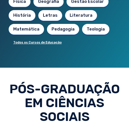
Física
Geografia
Gestão Escolar
História
Letras
Literatura
Matemática
Pedagogia
Teologia
Todos os Cursos de Educação
PÓS-GRADUAÇÃO
EM CIÊNCIAS
SOCIAIS