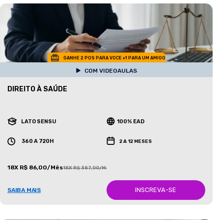
GANHE 2 POS PARA VOCE +1 PARA UM AMIGO
COM VIDEOAULAS
DIREITO À SAÚDE
LATO SENSU
100% EAD
360 A 720H
2 A 12 MESES
18X R$ 86,00/Mês
18X R$ 387,00/Mês
INSCREVA-SE
SAIBA MAIS