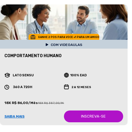
GANHE 2 POS PARA VOCE +1 PARA UM AMIGO
COM VIDEOAULAS
COMPORTAMENTO HUMANO
LATO SENSU
100% EAD
360 A 720H
2 A 12 MESES
18X R$ 86,00/Mês
18X R$ 387,00/Mês
INSCREVA-SE
SAIBA MAIS