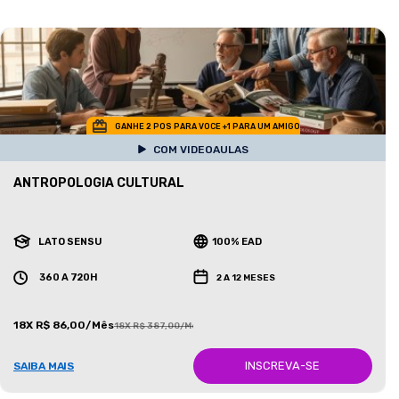
GANHE 2 POS PARA VOCE +1 PARA UM AMIGO
COM VIDEOAULAS
ANTROPOLOGIA CULTURAL
LATO SENSU
100% EAD
360 A 720H
2 A 12 MESES
18X R$ 86,00/Mês
18X R$ 387,00/Mês
INSCREVA-SE
SAIBA MAIS