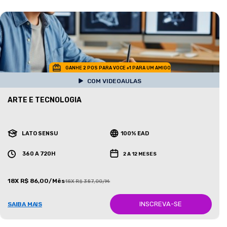
GANHE 2 POS PARA VOCE +1 PARA UM AMIGO
COM VIDEOAULAS
ARTE E TECNOLOGIA
LATO SENSU
100% EAD
360 A 720H
2 A 12 MESES
18X R$ 86,00/Mês
18X R$ 387,00/Mês
INSCREVA-SE
SAIBA MAIS